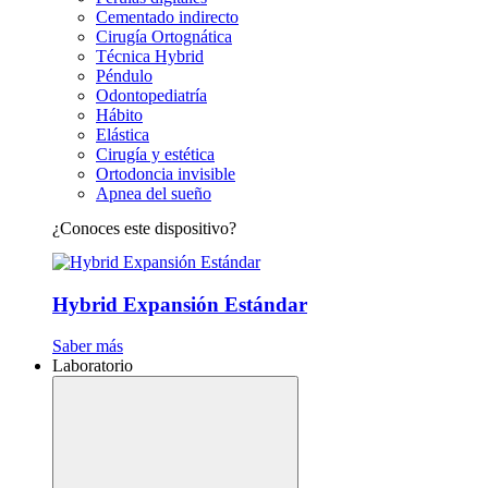
Cementado indirecto
Cirugía Ortognática
Técnica Hybrid
Péndulo
Odontopediatría
Hábito
Elástica
Cirugía y estética
Ortodoncia invisible
Apnea del sueño
¿Conoces este dispositivo?
Hybrid Expansión Estándar
Saber más
Laboratorio