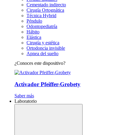
Cementado indirecto
Cirugía Ortognática
Técnica Hybrid
Péndulo
Odontopediatría
Hábito
Elástica
Cirugía y estética
Ortodoncia invisible
Apnea del sueño
¿Conoces este dispositivo?
Activador Pfeiffer-Grobety
Saber más
Laboratorio